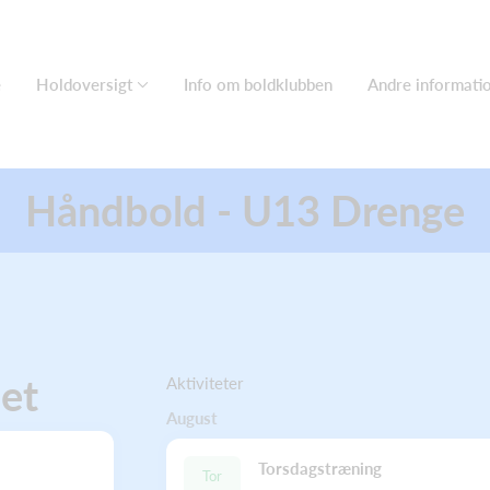
e
Holdoversigt
Info om boldklubben
Andre informati
Håndbold - U13 Drenge
det
Aktiviteter
August
Torsdagstræning
Tor