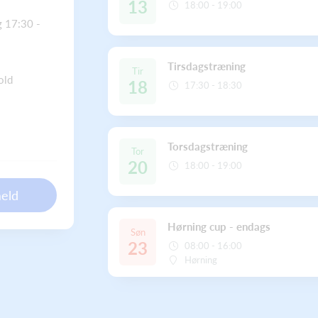
13
18:00 - 19:00
g 17:30 -
Tirsdagstræning
Tir
old
18
17:30 - 18:30
Torsdagstræning
Tor
20
18:00 - 19:00
meld
Hørning cup - endags
Søn
23
08:00 - 16:00
Hørning