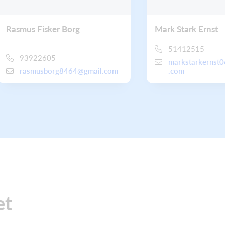
Rasmus Fisker Borg
Mark Stark Ernst
51412515
93922605
markstarkernst
rasmusborg8464@gmail.com
.com
et