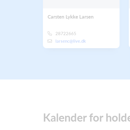
Carsten Lykke Larsen
28722665
larsenc@live.dk
Kalender for hold