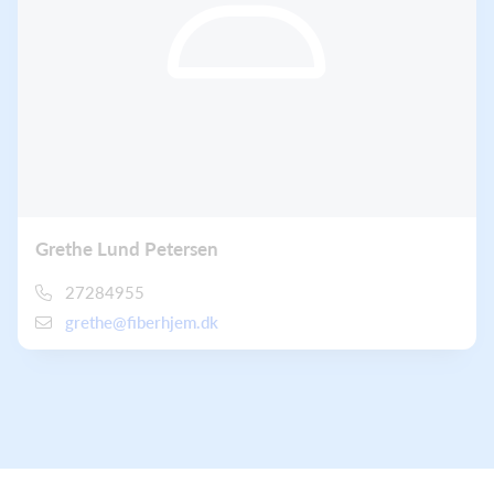
Grethe Lund Petersen
27284955
grethe@fiberhjem.dk