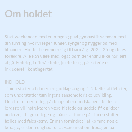
Om holdet
Start weekenden med en omgang glad gymnastik sammen med
din tumling hvor vi leger, tumler, synger og hygger os med
hinanden. Holdet henvender sig til børn årg. 2024-25 og deres
forældre. Alle kan være med, også børn der endnu ikke har lært
at gå. Ferieleg i efterårsferie, juleferie og påskeferie er
inkluderet i kontingentet.
INDHOLD
Timen starter altid med en goddagsang og 1-2 fællesaktiviteter,
som understøtter tumlingens sansemotoriske udvikling.
Derefter er der fri leg på de opstillede redskaber. De fleste
lørdage vil instruktøren være tilstede og uddele fif og ideer
undervejs til gode lege og måder at tumle på. Timen slutter
fælles med faldskærm. Er man forhindret i at komme nogle
lørdage, er der mulighed for at være med om fredagen på